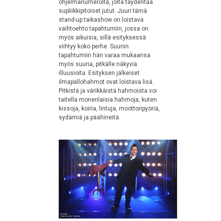
ohjelmanumeroita, joita täydentää
supliikkipitoiset jutut. Juuri tämä
stand-up taikashow on loistava
vaihtoehto tapahtumiin, jossa on
myös aikuisia, sillä esityksessä
viihtyy koko perhe. Suuriin
tapahtumiin hän varaa mukaansa
myös suuria, pitkälle näkyviä
illuusioita. Esityksen jälkeiset
ilmapallohahmot ovat loistava lisä.
Pitkistä ja värikkäistä hahmoista voi
taitella monenlaisia hahmoja, kuten
kissoja, koiria, lintuja, moottoripyöriä,
sydämiä ja päähineitä.